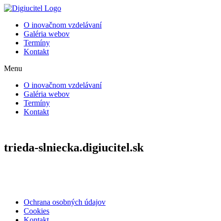
Preskočiť
na
O inovačnom vzdelávaní
obsah
Galéria webov
Termíny
Kontakt
Menu
O inovačnom vzdelávaní
Galéria webov
Termíny
Kontakt
trieda-slniecka.digiucitel.sk
Ochrana osobných údajov
Cookies
Kontakt