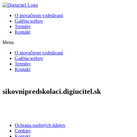
Preskočiť
na
O inovačnom vzdelávaní
obsah
Galéria webov
Termíny
Kontakt
Menu
O inovačnom vzdelávaní
Galéria webov
Termíny
Kontakt
sikovnipredskolaci.digiucitel.sk
Ochrana osobných údajov
Cookies
Kontakt