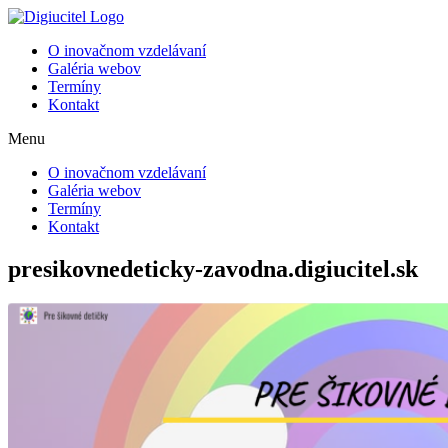
Preskočiť
na
O inovačnom vzdelávaní
obsah
Galéria webov
Termíny
Kontakt
Menu
O inovačnom vzdelávaní
Galéria webov
Termíny
Kontakt
presikovnedeticky-zavodna.digiucitel.sk