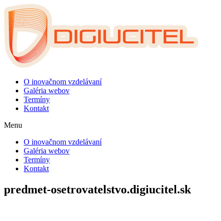
Preskočiť
na
obsah
O inovačnom vzdelávaní
Galéria webov
Termíny
Kontakt
Menu
O inovačnom vzdelávaní
Galéria webov
Termíny
Kontakt
predmet-osetrovatelstvo.digiucitel.sk