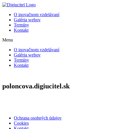
Preskočiť
na
O inovačnom vzdelávaní
obsah
Galéria webov
Termíny
Kontakt
Menu
O inovačnom vzdelávaní
Galéria webov
Termíny
Kontakt
poloncova.digiucitel.sk
Ochrana osobných údajov
Cookies
Kontakt