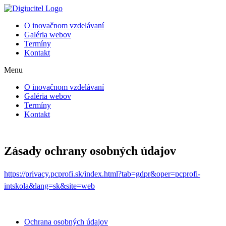
Preskočiť
na
O inovačnom vzdelávaní
obsah
Galéria webov
Termíny
Kontakt
Menu
O inovačnom vzdelávaní
Galéria webov
Termíny
Kontakt
Zásady ochrany osobných údajov
https://privacy.pcprofi.sk/index.html?tab=gdpr&oper=pcprofi-
intskola&lang=sk&site=web
Ochrana osobných údajov