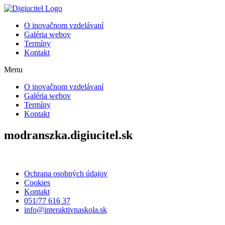
Preskočiť
na
O inovačnom vzdelávaní
obsah
Galéria webov
Termíny
Kontakt
Menu
O inovačnom vzdelávaní
Galéria webov
Termíny
Kontakt
modranszka.digiucitel.sk
Ochrana osobných údajov
Cookies
Kontakt
051/77 616 37
info@interaktivnaskola.sk