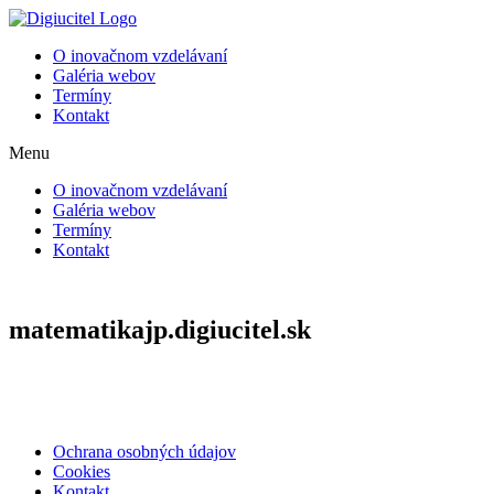
Preskočiť
na
O inovačnom vzdelávaní
obsah
Galéria webov
Termíny
Kontakt
Menu
O inovačnom vzdelávaní
Galéria webov
Termíny
Kontakt
matematikajp.digiucitel.sk
Ochrana osobných údajov
Cookies
Kontakt