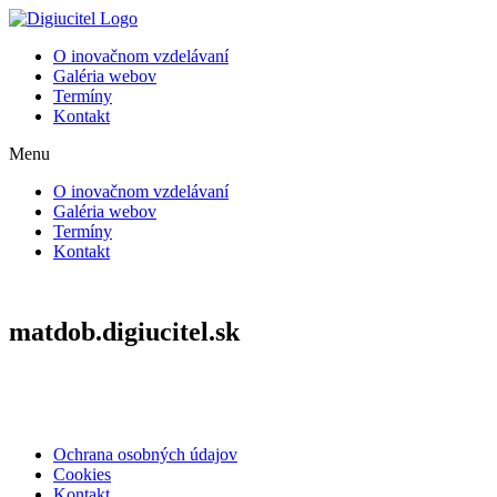
Preskočiť
na
O inovačnom vzdelávaní
obsah
Galéria webov
Termíny
Kontakt
Menu
O inovačnom vzdelávaní
Galéria webov
Termíny
Kontakt
matdob.digiucitel.sk
Ochrana osobných údajov
Cookies
Kontakt