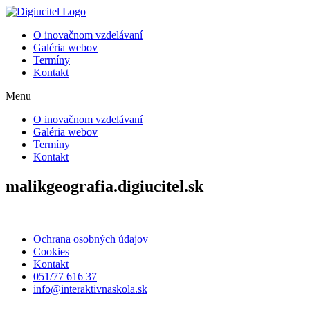
Preskočiť
na
O inovačnom vzdelávaní
obsah
Galéria webov
Termíny
Kontakt
Menu
O inovačnom vzdelávaní
Galéria webov
Termíny
Kontakt
malikgeografia.digiucitel.sk
Ochrana osobných údajov
Cookies
Kontakt
051/77 616 37
info@interaktivnaskola.sk