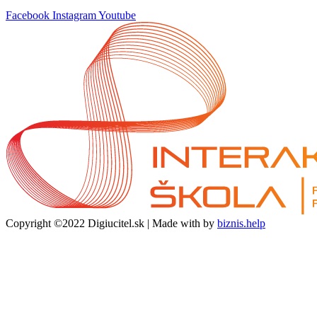
Facebook
Instagram
Youtube
Copyright ©2022 Digiucitel.sk | Made with
by
biznis.help