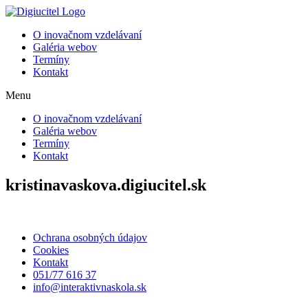
Preskočiť
na
O inovačnom vzdelávaní
obsah
Galéria webov
Termíny
Kontakt
Menu
O inovačnom vzdelávaní
Galéria webov
Termíny
Kontakt
kristinavaskova.digiucitel.sk
Ochrana osobných údajov
Cookies
Kontakt
051/77 616 37
info@interaktivnaskola.sk