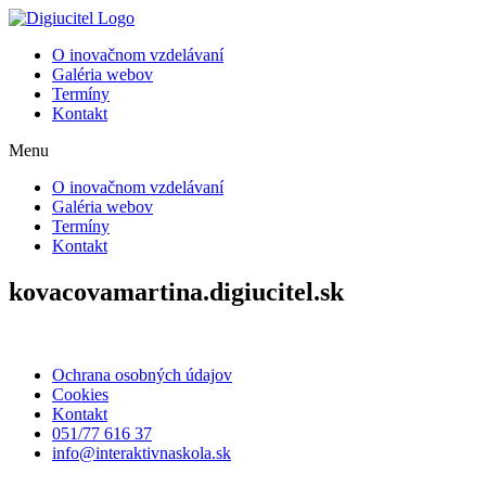
Preskočiť
na
O inovačnom vzdelávaní
obsah
Galéria webov
Termíny
Kontakt
Menu
O inovačnom vzdelávaní
Galéria webov
Termíny
Kontakt
kovacovamartina.digiucitel.sk
Ochrana osobných údajov
Cookies
Kontakt
051/77 616 37
info@interaktivnaskola.sk