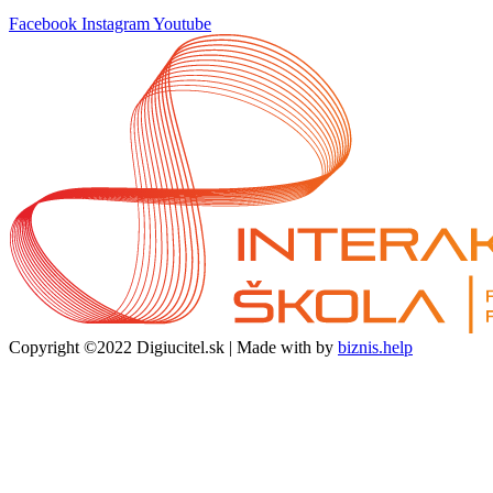
Facebook
Instagram
Youtube
Copyright ©2022 Digiucitel.sk | Made with
by
biznis.help