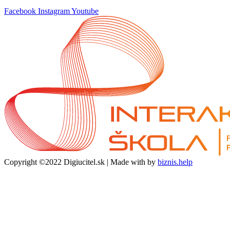
Facebook
Instagram
Youtube
Copyright ©2022 Digiucitel.sk | Made with
by
biznis.help