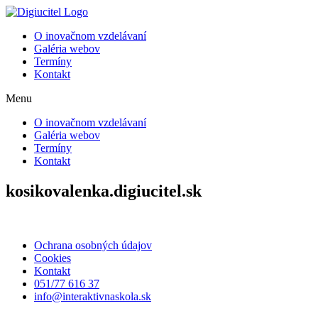
Preskočiť
na
O inovačnom vzdelávaní
obsah
Galéria webov
Termíny
Kontakt
Menu
O inovačnom vzdelávaní
Galéria webov
Termíny
Kontakt
kosikovalenka.digiucitel.sk
Ochrana osobných údajov
Cookies
Kontakt
051/77 616 37
info@interaktivnaskola.sk