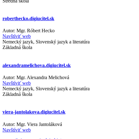
Stredná škola
roberthecko.digiucitel.sk
Autor: Mgr. Róbert Hecko
Navštíviť web
Nemecký jazyk
,
Slovenský jazyk a literatúra
Základná škola
alexandramelichova.digiucitel.sk
Autor: Mgr. Alexandra Melichová
Navštíviť web
Nemecký jazyk
,
Slovenský jazyk a literatúra
Základná škola
viera-jantolakova.digiucitel.sk
Autor: Mgr. Viera Jantoláková
Navštíviť web