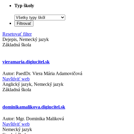
Typ školy
Resetovať filter
Dejepis
,
Nemecký jazyk
Základná škola
vieramaria.digiucitel.sk
Autor: PaedDr. Viera Mária Adamovičová
Navštíviť web
Anglický jazyk
,
Nemecký jazyk
Základná škola
dominikamalikova.digiucitel.sk
Autor: Mgr. Dominika Maliková
Navštíviť web
Nemecký jazyk