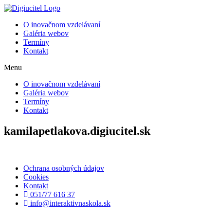
Preskočiť
na
O inovačnom vzdelávaní
obsah
Galéria webov
Termíny
Kontakt
Menu
O inovačnom vzdelávaní
Galéria webov
Termíny
Kontakt
kamilapetlakova.digiucitel.sk
Ochrana osobných údajov
Cookies
Kontakt
051/77 616 37
info@interaktivnaskola.sk