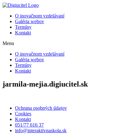
Preskočiť
na
O inovačnom vzdelávaní
obsah
Galéria webov
Termíny
Kontakt
Menu
O inovačnom vzdelávaní
Galéria webov
Termíny
Kontakt
jarmila-mejia.digiucitel.sk
Ochrana osobných údajov
Cookies
Kontakt
051/77 616 37
info@interaktivnaskola.sk