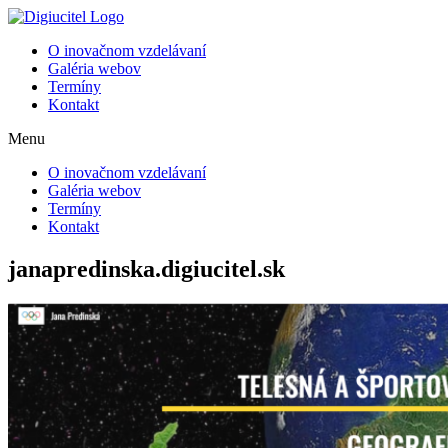
Preskočiť
na
O inovačnom vzdelávaní
obsah
Galéria webov
Termíny
Kontakt
Menu
O inovačnom vzdelávaní
Galéria webov
Termíny
Kontakt
janapredinska.digiucitel.sk