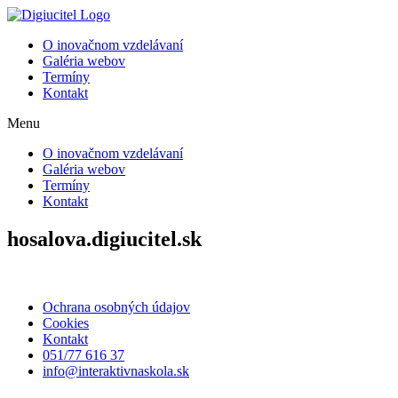
Preskočiť
na
O inovačnom vzdelávaní
obsah
Galéria webov
Termíny
Kontakt
Menu
O inovačnom vzdelávaní
Galéria webov
Termíny
Kontakt
hosalova.digiucitel.sk
Ochrana osobných údajov
Cookies
Kontakt
051/77 616 37
info@interaktivnaskola.sk