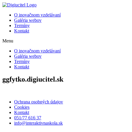
Preskočiť
na
O inovačnom vzdelávaní
obsah
Galéria webov
Termíny
Kontakt
Menu
O inovačnom vzdelávaní
Galéria webov
Termíny
Kontakt
ggfytko.digiucitel.sk
Ochrana osobných údajov
Cookies
Kontakt
051/77 616 37
info@interaktivnaskola.sk