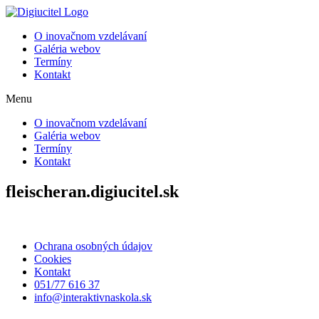
Preskočiť
na
O inovačnom vzdelávaní
obsah
Galéria webov
Termíny
Kontakt
Menu
O inovačnom vzdelávaní
Galéria webov
Termíny
Kontakt
fleischeran.digiucitel.sk
Ochrana osobných údajov
Cookies
Kontakt
051/77 616 37
info@interaktivnaskola.sk