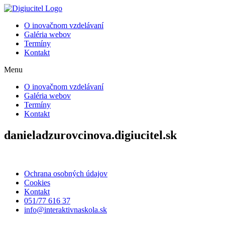
Preskočiť
na
O inovačnom vzdelávaní
obsah
Galéria webov
Termíny
Kontakt
Menu
O inovačnom vzdelávaní
Galéria webov
Termíny
Kontakt
danieladzurovcinova.digiucitel.sk
Ochrana osobných údajov
Cookies
Kontakt
051/77 616 37
info@interaktivnaskola.sk