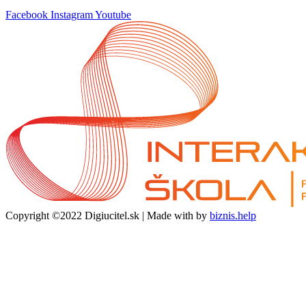
Facebook
Instagram
Youtube
Copyright ©2022 Digiucitel.sk | Made with
by
biznis.help