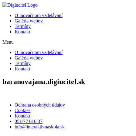
Preskočiť
na
O inovačnom vzdelávaní
obsah
Galéria webov
Termíny
Kontakt
Menu
O inovačnom vzdelávaní
Galéria webov
Termíny
Kontakt
baranovajana.digiucitel.sk
Ochrana osobných údajov
Cookies
Kontakt
051/77 616 37
info@interaktivnaskola.sk